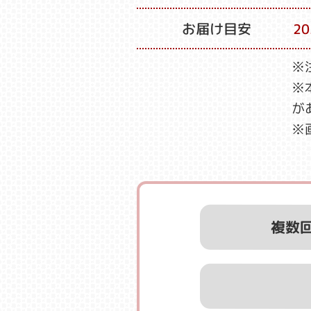
お届け目安
2
※
※
が
※
複数