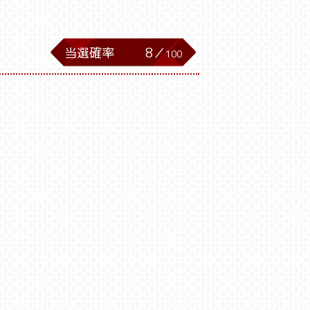
当選確率
8／
100