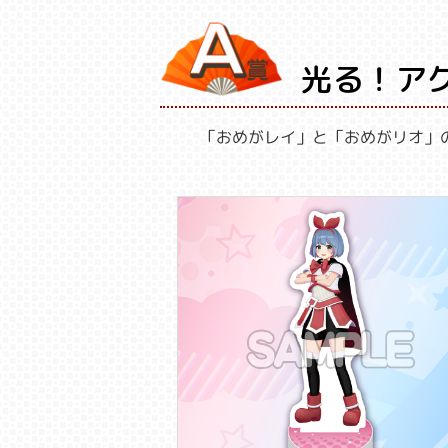
光る！ア
「おめがレイ」と「おめがリオ」