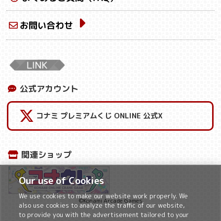
お問い合わせ
公式アカウント
コナミ プレミアムくじ ONLINE 公式X
関連ショップ
Our use of Cookies
We use cookies to make our website work properly. We
©Konami Arcade Games
also use cookies to analyze the traffic of our website,
to provide you with the advertisement tailored to your