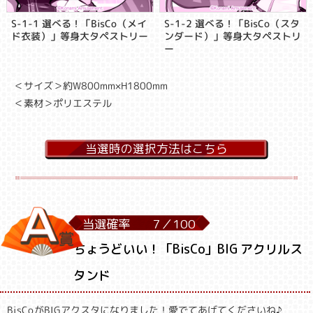
S-1-1 選べる！「BisCo（メイ
S-1-2 選べる！「BisCo（スタ
ド衣装）」等身大タペストリー
ンダード）」等身大タペストリ
ー
＜サイズ＞約W800mm×H1800mm
＜素材＞ポリエステル
当選時の選択方法はこちら
当選確率
7／
100
ちょうどいい！「BisCo」BIG アクリルス
タンド
BisCoがBIGアクスタになりました！愛でてあげてくださいね♪