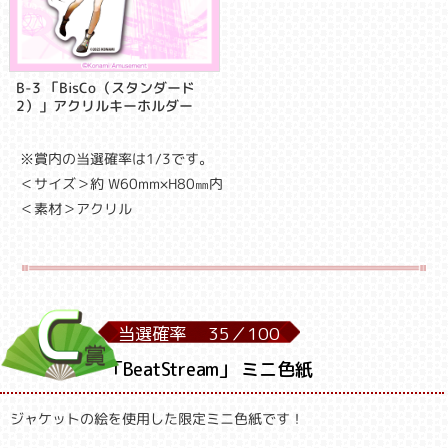
B-3 「BisCo（スタンダード
2）」アクリルキーホルダー
※賞内の当選確率は1/3です。
＜サイズ＞約 W60mm×H80㎜内
＜素材＞アクリル
当選確率
35／
100
「BeatStream」 ミニ色紙
ジャケットの絵を使用した限定ミニ色紙です！