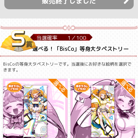
販売終了しました
当選確率
1／
100
選べる！「BisCo」等身大タペストリー
BisCoの等身大タペストリーです。当選後にお好きな絵柄を選択で
きます。