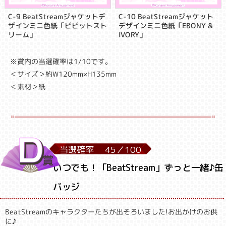
C-9 BeatStreamジャケットデ
C-10 BeatStreamジャケット
ザインミニ色紙「ビビットスト
デザインミニ色紙「EBONY &
リーム」
IVORY」
※賞内の当選確率は1/10です。
＜サイズ＞約W120mm×H135mm
＜素材＞紙
当選確率
45／
100
いつでも！「BeatStream」ずっと一緒♪缶
バッジ
BeatStreamのキャラクターたちが出そろいました!お出かけのお供
に♪