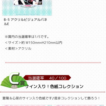
B-5 アクリルビジュアルパネ
ルE
※賞内の当選確率は1/5です。
＜サイズ＞約 W150mm×H210mm以内
＜素材＞アクリル
当選確率
40／
100
サイン入り！色紙コレクション
夏陽＆心菜のサイン入り色紙です♪是非コレクションして飾ろう！