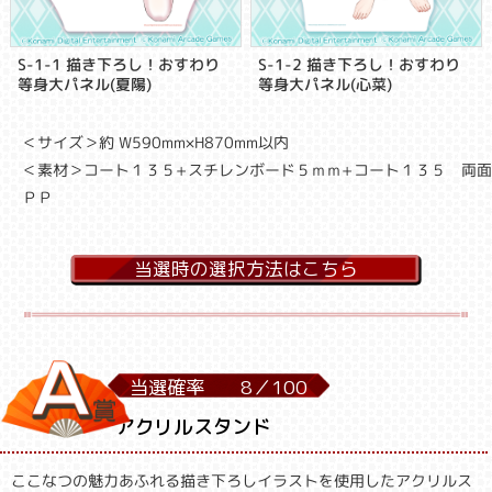
S-1-1 描き下ろし！おすわり
S-1-2 描き下ろし！おすわり
等身大パネル(夏陽)
等身大パネル(心菜)
＜サイズ＞約 W590mm×H870mm以内
＜素材＞コート１３５+スチレンボード５ｍｍ+コート１３５ 両
ＰＰ
当選時の選択方法はこちら
当選確率
8／
100
アクリルスタンド
ここなつの魅力あふれる描き下ろしイラストを使用したアクリルス