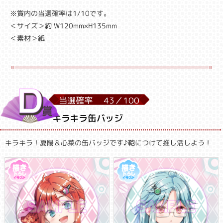
※賞内の当選確率は1/10です。
＜サイズ＞約 W120mm×H135mm
＜素材＞紙
当選確率
43／
100
キラキラ缶バッジ
キラキラ！夏陽＆心菜の缶バッジです♪鞄につけて推し活しよう！