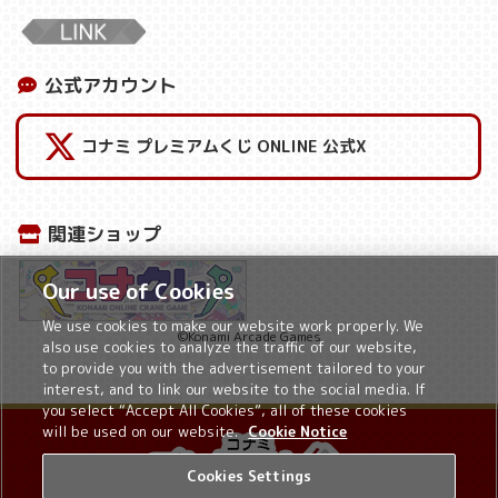
公式アカウント
コナミ プレミアムくじ ONLINE 公式X
関連ショップ
Our use of Cookies
We use cookies to make our website work properly. We
©Konami Arcade Games
also use cookies to analyze the traffic of our website,
to provide you with the advertisement tailored to your
interest, and to link our website to the social media. If
you select “Accept All Cookies”, all of these cookies
will be used on our website.
Cookie Notice
Cookies Settings