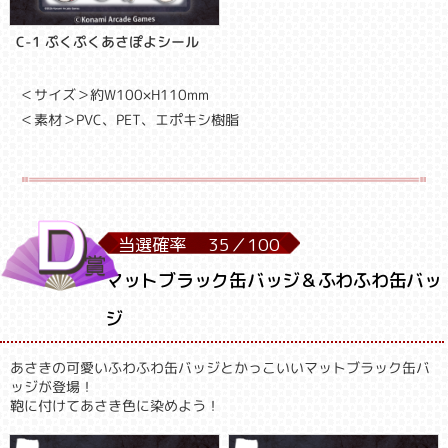
C-1 ぷくぷくあさぽよシール
＜サイズ＞約W100×H110mm
＜素材＞PVC、PET、エポキシ樹脂
当選確率
35／
100
マットブラック缶バッジ＆ふわふわ缶バッ
ジ
あさきの可愛いふわふわ缶バッジとかっこいいマットブラック缶バ
ッジが登場！
鞄に付けてあさき色に染めよう！