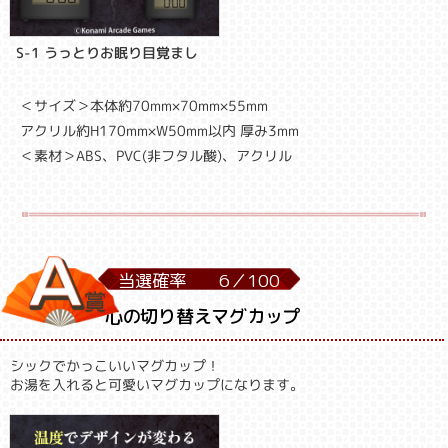
S-1 うっとりお眠り目覚まし
＜サイズ＞本体約70mm×70mm×55mm
アクリル約H170mm×W50mm以内 厚み3mm
＜素材＞ABS、PVC(非フタル酸)、アクリル
当選確率
6／
100
心の切り替えマグカップ
シックでかっこいいマグカップ！
お湯を入れると可愛いマグカップになります。