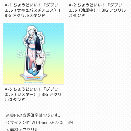
A-1 ちょうどいい！「ダブリ
A-2 ちょうどいい！「ダブリ
エル（サキュバスチアコス）」
エル（冷却中）」BIG アクリル
BIG アクリルスタンド
スタンド
A-3 ちょうどいい！「ダブリ
エル（シスター）」BIG アクリ
ルスタンド
※賞内の当選確率は1/3です。
＜サイズ＞約 W135mm×H220mm内
＜素材＞アクリル