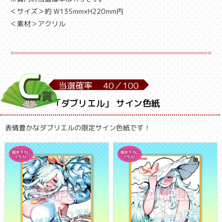
＜サイズ＞約 W135mm×H220mm内
＜素材＞アクリル
当選確率
40／
100
「ダブリエル」 サイン色紙
表情豊かなダブリエルの限定サイン色紙です！