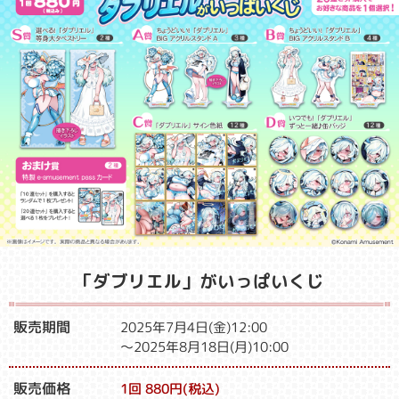
「ダブリエル」がいっぱいくじ​​
販売期間
2025年7月4日(金)12:00
～2025年8月18日(月)10:00
販売価格
1回 880円(税込)