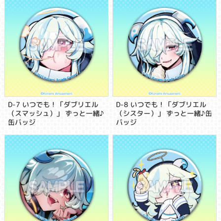
D-7 いつでも！「ダブリエル
D-8 いつでも！「ダブリエル
（スマッシュ）」 ずっと一緒♪
（シスター）」 ずっと一緒♪缶
缶バッジ
バッジ