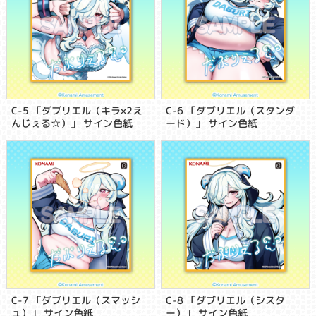
C-5 「ダブリエル（キラ×2え
C-6 「ダブリエル（スタンダ
んじぇる☆）」 サイン色紙
ード）」 サイン色紙
C-7 「ダブリエル（スマッシ
C-8 「ダブリエル（シスタ
ュ）」 サイン色紙
ー）」 サイン色紙