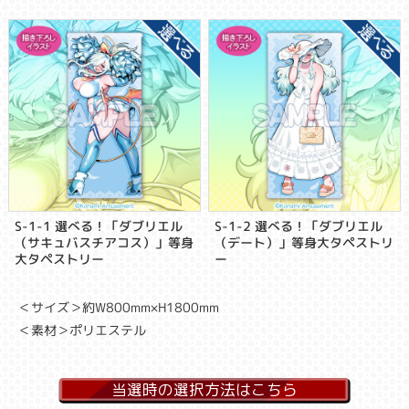
S-1-1 選べる！「ダブリエル
S-1-2 選べる！「ダブリエル
（サキュバスチアコス）」等身
（デート）」等身大タペストリ
大タペストリー
ー
＜サイズ＞約W800mm×H1800mm
＜素材＞ポリエステル
当選時の選択方法はこちら