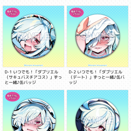
D-1 いつでも！「ダブリエル
D-2 いつでも！「ダブリエル
（サキュバスチアコス）」ずっ
（デート）」ずっと一緒♪缶バ
と一緒♪缶バッジ
ッジ