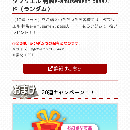
ダブリエル 特製e-amusement passカー
ド（ランダム）
【10連セット】をご購入いただいたお客様には「ダブリ
エル 特製e-amusement passカード」をランダムで1枚プ
レゼント！！
※全2種、ランダムでの配布となります。
※サイズ：約W54mm×H86mm
※素材：PET
詳細はこちら
20連キャンペーン！！