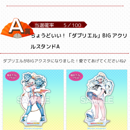
当選確率
5／
100
ちょうどいい！「ダブリエル」BIG アクリ
ルスタンドA
ダブリエルがBIGアクスタになりました！愛でてあげてくださいね♪