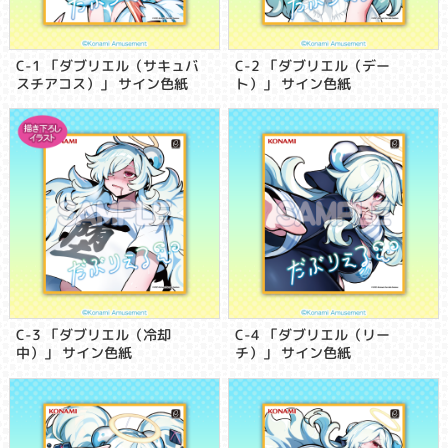
C-1 「ダブリエル（サキュバ
C-2 「ダブリエル（デー
スチアコス）」 サイン色紙
ト）」 サイン色紙
C-3 「ダブリエル（冷却
C-4 「ダブリエル（リー
中）」 サイン色紙
チ）」 サイン色紙