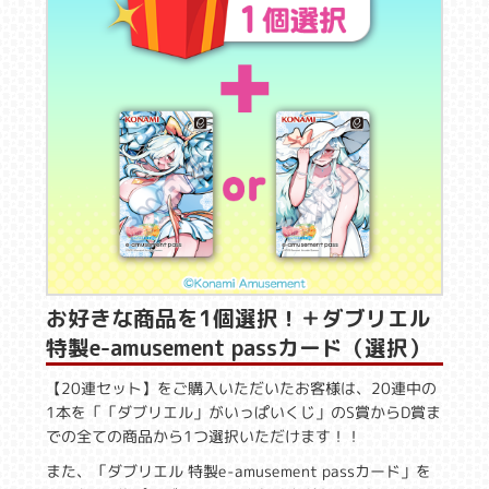
お好きな商品を1個選択！＋ダブリエル
特製e-amusement passカード（選択）
【20連セット】をご購入いただいたお客様は、20連中の
1本を「「ダブリエル」がいっぱいくじ​」のS賞からD賞ま
での全ての商品から1つ選択いただけます！！
また、「ダブリエル 特製e-amusement passカード」を