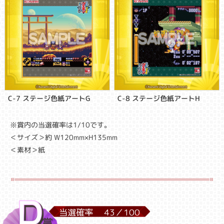
C-7 ステージ色紙アートG
C-8 ステージ色紙アートH
※賞内の当選確率は1/10です。
＜サイズ＞約 W120mm×H135mm
＜素材＞紙
当選確率
43／
100