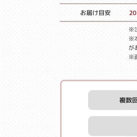
お届け目安
2
※
※
が
※
複数