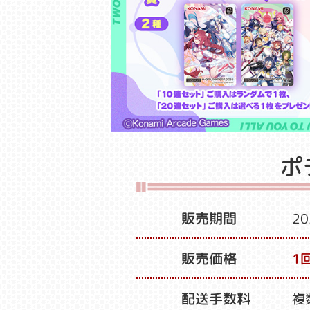
ポ
販売期間
2
販売価格
1回
配送手数料
複