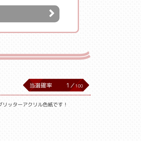
当選確率
1／
100
グリッターアクリル色紙です！