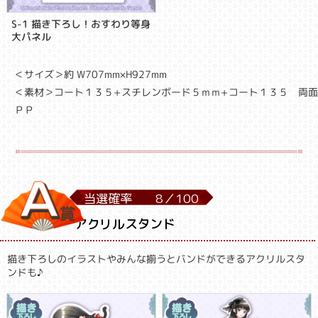
S-1 描き下ろし！おすわり等身
大パネル
＜サイズ＞約 W707mm×H927mm
＜素材＞コート１３５+スチレンボード５ｍｍ+コート１３５ 両
ＰＰ
当選確率
8／
100
アクリルスタンド
描き下ろしのイラストやみんな揃うとバンドができるアクリルスタ
ンドも♪