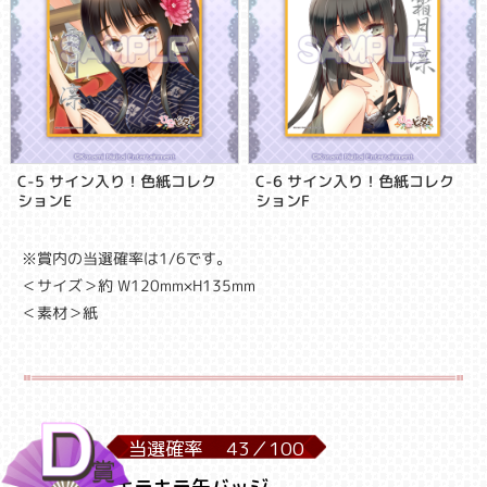
C-5 サイン入り！色紙コレク
C-6 サイン入り！色紙コレク
ションE
ションF
※賞内の当選確率は1/6です。
＜サイズ＞約 W120mm×H135mm
＜素材＞紙
当選確率
43／
100