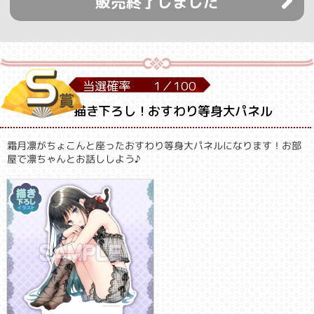
販売終了しました
当選確率
1／
100
描き下ろし！おすわり等身大パネル
霜月凛がちょこんと座ったおすわり等身大パネルになります！お部
屋で凛ちゃんとお話ししよう♪