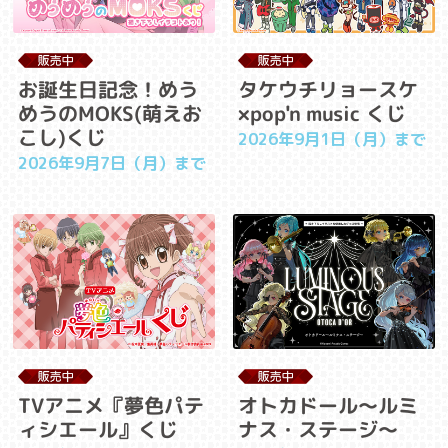
お誕生日記念！めう
タケウチリョースケ
めうのMOKS(萌えお
×pop'n music くじ
こし)くじ
2026年9月1日（月）まで
2026年9月7日（月）まで
TVアニメ『夢色パテ
オトカドール～ルミ
ィシエール』くじ
ナス・ステージ～