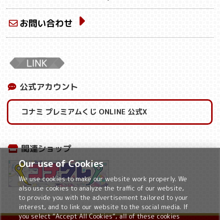
お問い合わせ
公式アカウント
コナミ プレミアムくじ ONLINE 公式X
関連ショップ
Our use of Cookies
We use cookies to make our website work properly. We
also use cookies to analyze the traffic of our website,
to provide you with the advertisement tailored to your
interest, and to link our website to the social media. If
you select “Accept All Cookies”, all of these cookies